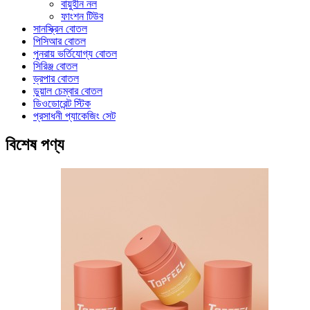
বায়ুহীন নল
ফাংশন টিউব
সানস্ক্রিন বোতল
পিসিআর বোতল
পুনরায় ভর্তিযোগ্য বোতল
সিরিঞ্জ বোতল
ড্রপার বোতল
ডুয়াল চেম্বার বোতল
ডিওডোরেন্ট স্টিক
প্রসাধনী প্যাকেজিং সেট
বিশেষ পণ্য