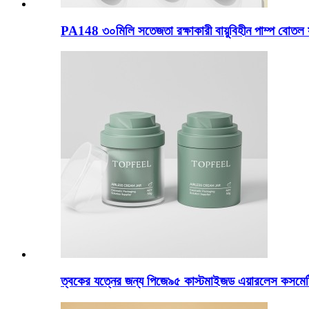
PA148 ৩০মিলি সতেজতা রক্ষাকারী বায়ুবিহীন পাম্প বোতল
ত্বকের যত্নের জন্য পিজে৯৫ কাস্টমাইজড এয়ারলেস কসমেট