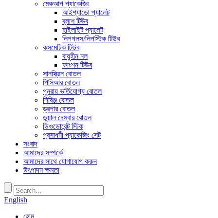
মেকআপ প্যাকেজিং
আইশ্যাডো প্যালেট
ব্লাশ টিউব
হাইলাইট প্যালেট
লিপগ্লস/লিপস্টিক টিউব
কসমেটিক টিউব
বায়ুহীন নল
ফাংশন টিউব
সানস্ক্রিন বোতল
পিসিআর বোতল
পুনরায় ভর্তিযোগ্য বোতল
সিরিঞ্জ বোতল
ড্রপার বোতল
ডুয়াল চেম্বার বোতল
ডিওডোরেন্ট স্টিক
প্রসাধনী প্যাকেজিং সেট
সংবাদ
আমাদের সম্পর্কে
আমাদের সাথে যোগাযোগ করুন
উৎপাদন ক্ষমতা
English
হোম