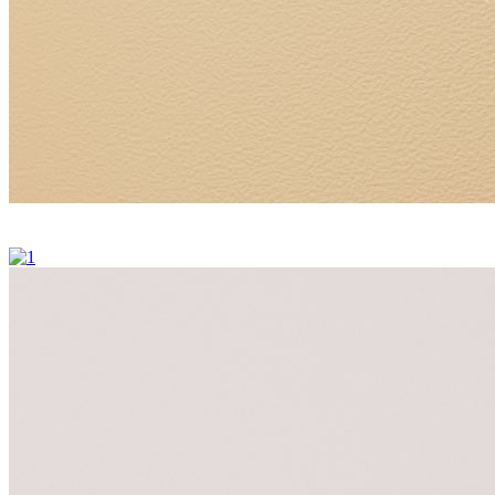
Mutengesi weBhodhoro reDopper rePD19 20ml
Mutengesi weBhodhoro reDopper rePD19 20ml