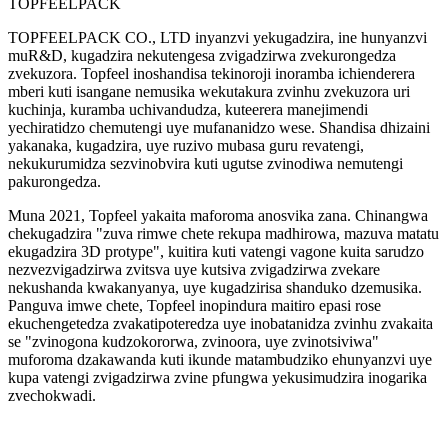
TOPFEELPACK
TOPFEELPACK CO., LTD inyanzvi yekugadzira, ine hunyanzvi
muR&D, kugadzira nekutengesa zvigadzirwa zvekurongedza
zvekuzora. Topfeel inoshandisa tekinoroji inoramba ichienderera
mberi kuti isangane nemusika wekutakura zvinhu zvekuzora uri
kuchinja, kuramba uchivandudza, kuteerera manejimendi
yechiratidzo chemutengi uye mufananidzo wese. Shandisa dhizaini
yakanaka, kugadzira, uye ruzivo mubasa guru revatengi,
nekukurumidza sezvinobvira kuti ugutse zvinodiwa nemutengi
pakurongedza.
Muna 2021, Topfeel yakaita maforoma anosvika zana. Chinangwa
chekugadzira "zuva rimwe chete rekupa madhirowa, mazuva matatu
ekugadzira 3D protype", kuitira kuti vatengi vagone kuita sarudzo
nezvezvigadzirwa zvitsva uye kutsiva zvigadzirwa zvekare
nekushanda kwakanyanya, uye kugadzirisa shanduko dzemusika.
Panguva imwe chete, Topfeel inopindura maitiro epasi rose
ekuchengetedza zvakatipoteredza uye inobatanidza zvinhu zvakaita
se "zvinogona kudzokororwa, zvinoora, uye zvinotsiviwa"
muforoma dzakawanda kuti ikunde matambudziko ehunyanzvi uye
kupa vatengi zvigadzirwa zvine pfungwa yekusimudzira inogarika
zvechokwadi.