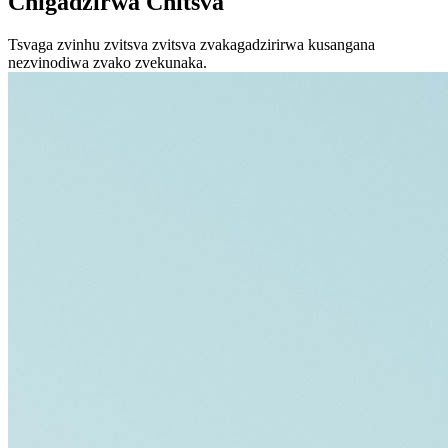
Chigadzirwa Chitsva
Tsvaga zvinhu zvitsva zvitsva zvakagadzirirwa kusangana
nezvinodiwa zvako zvekunaka.