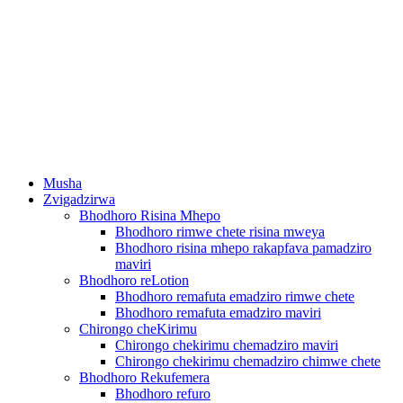
Musha
Zvigadzirwa
Bhodhoro Risina Mhepo
Bhodhoro rimwe chete risina mweya
Bhodhoro risina mhepo rakapfava pamadziro
maviri
Bhodhoro reLotion
Bhodhoro remafuta emadziro rimwe chete
Bhodhoro remafuta emadziro maviri
Chirongo cheKirimu
Chirongo chekirimu chemadziro maviri
Chirongo chekirimu chemadziro chimwe chete
Bhodhoro Rekufemera
Bhodhoro refuro