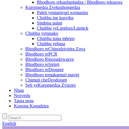
Bhodhoro rekupfapfaidza / Bhodhoro rekuzora
Kurongedza Zvekushongedza
Paleti yemumvuri wemaziso
Chubhu ine kusviba
Simbisa palati
Chubhu yeLipgloss/Lipstick
Chubhu yerunako
Chubhu isina mhepo
Chubhu yebasa
Bhodhoro reChinodzivirira Zuva
Bhodhoro rePCR
Bhodhoro Rinozadzwazve
Bhodhoro reSirinji
Bhodhoro reDropper
Bhodhoro remakamuri maviri
Chimuti cheDeodorant
Seti yeKurongedza Zvizoro
Nhau
Nezvedu
Taura nesu
Kugona Kugadzira
English