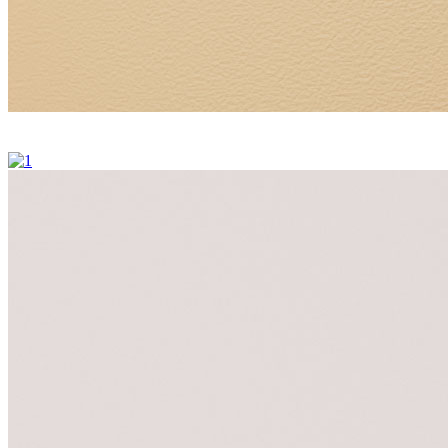
PD19 20ml bærbar dropperflaskeleverandør
PD19 20ml bærbar dropperflaskeleverandør