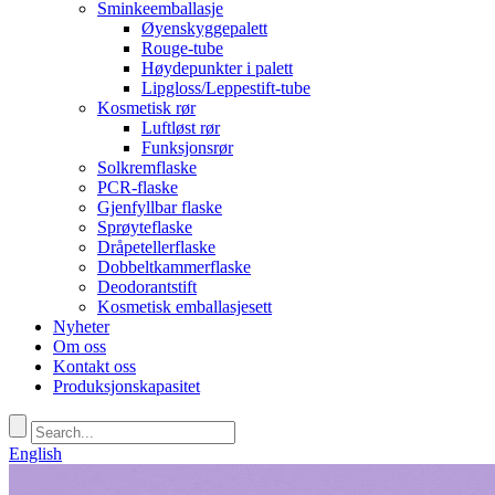
Sminkeemballasje
Øyenskyggepalett
Rouge-tube
Høydepunkter i palett
Lipgloss/Leppestift-tube
Kosmetisk rør
Luftløst rør
Funksjonsrør
Solkremflaske
PCR-flaske
Gjenfyllbar flaske
Sprøyteflaske
Dråpetellerflaske
Dobbeltkammerflaske
Deodorantstift
Kosmetisk emballasjesett
Nyheter
Om oss
Kontakt oss
Produksjonskapasitet
English