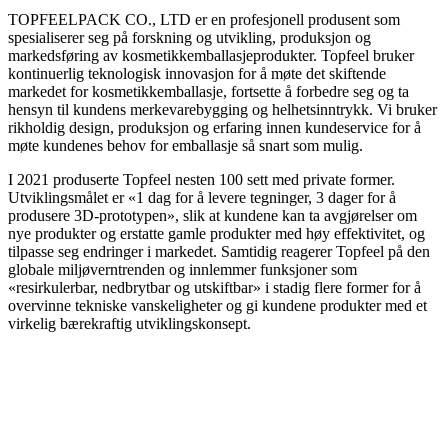
TOPFEELPACK CO., LTD er en profesjonell produsent som
spesialiserer seg på forskning og utvikling, produksjon og
markedsføring av kosmetikkemballasjeprodukter. Topfeel bruker
kontinuerlig teknologisk innovasjon for å møte det skiftende
markedet for kosmetikkemballasje, fortsette å forbedre seg og ta
hensyn til kundens merkevarebygging og helhetsinntrykk. Vi bruker
rikholdig design, produksjon og erfaring innen kundeservice for å
møte kundenes behov for emballasje så snart som mulig.
I 2021 produserte Topfeel nesten 100 sett med private former.
Utviklingsmålet er «1 dag for å levere tegninger, 3 dager for å
produsere 3D-prototypen», slik at kundene kan ta avgjørelser om
nye produkter og erstatte gamle produkter med høy effektivitet, og
tilpasse seg endringer i markedet. Samtidig reagerer Topfeel på den
globale miljøverntrenden og innlemmer funksjoner som
«resirkulerbar, nedbrytbar og utskiftbar» i stadig flere former for å
overvinne tekniske vanskeligheter og gi kundene produkter med et
virkelig bærekraftig utviklingskonsept.