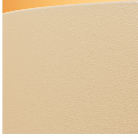
PD19 20ml పోర్టబుల్ డ్రాపర్ బాటిల్ సరఫరాదారు