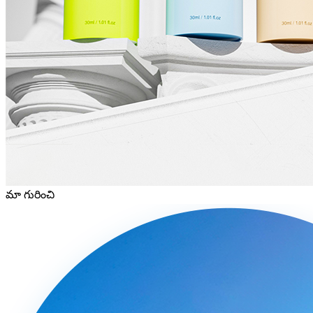
మా గురించి